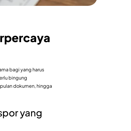
erpercaya
tama bagi yang harus
erlu bingung
mpulan dokumen, hingga
spor yang