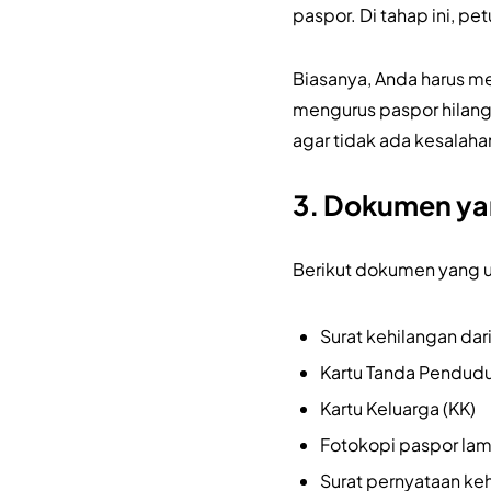
paspor. Di tahap ini, p
Biasanya, Anda harus m
mengurus paspor hilang 
agar tidak ada kesalah
3. Dokumen ya
Berikut dokumen yang 
Surat kehilangan dar
Kartu Tanda Penduduk
Kartu Keluarga (KK)
Fotokopi paspor lama
Surat pernyataan ke