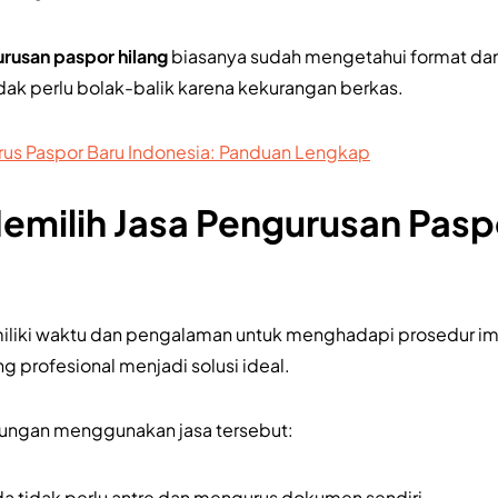
rusan paspor hilang
biasanya sudah mengetahui format da
dak perlu bolak-balik karena kekurangan berkas.
us Paspor Baru Indonesia: Panduan Lengkap
milih Jasa Pengurusan Paspo
iki waktu dan pengalaman untuk menghadapi prosedur imigra
g profesional menjadi solusi ideal.
tungan menggunakan jasa tersebut:
a tidak perlu antre dan mengurus dokumen sendiri.