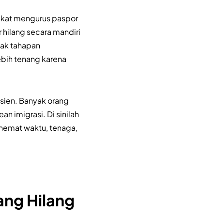
akat mengurus paspor
 hilang secara mandiri
yak tahapan
ebih tenang karena
isien. Banyak orang
n imigrasi. Di sinilah
hemat waktu, tenaga,
ng Hilang