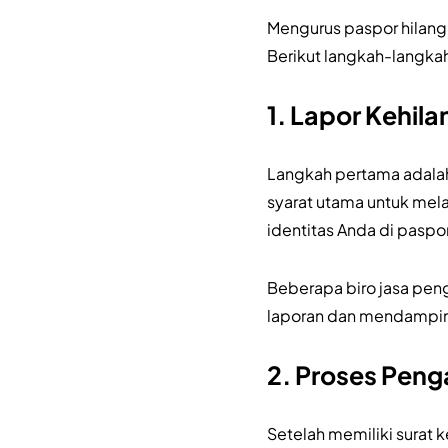
Mengurus paspor hilang 
Berikut langkah-langka
1. Lapor Kehila
Langkah pertama adalah
syarat utama untuk mela
identitas Anda di paspo
Beberapa biro jasa pen
laporan dan mendamping
2. Proses Penga
Setelah memiliki surat 