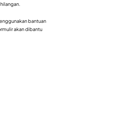
ehilangan.
 menggunakan bantuan
ormulir akan dibantu