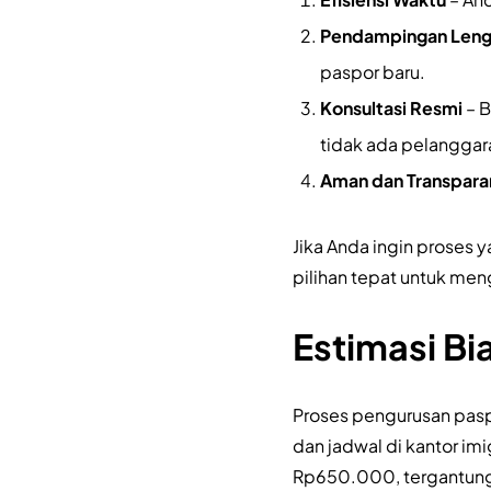
Pendampingan Len
paspor baru.
Konsultasi Resmi
– B
tidak ada pelanggara
Aman dan Transpara
Jika Anda ingin proses 
pilihan tepat untuk men
Estimasi B
Proses pengurusan paspo
dan jadwal di kantor im
Rp650.000, tergantung j