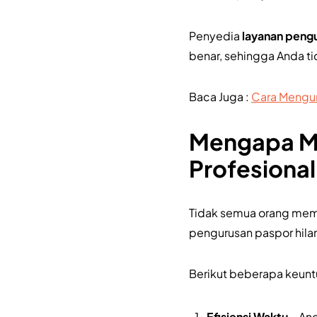
Penyedia
layanan pengu
benar, sehingga Anda ti
Baca Juga :
Cara Mengur
Mengapa Me
Profesional
Tidak semua orang memil
pengurusan paspor hilan
Berikut beberapa keun
Efisiensi Waktu
– And