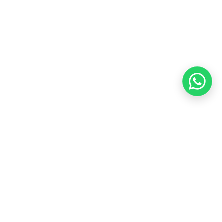
Kebijakan Kupon Pintar
Syarat dan Ketentuan
Pembayaran
Copyright ©2026 PT Founder Media Partner - Founders, All
Rights Reserved.