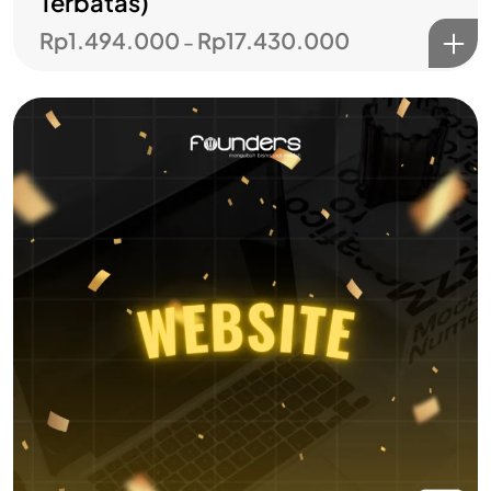
Terbatas)
Rp
1.494.000
Rp
17.430.000
–