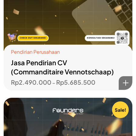
Pendirian Perusahaan
Jasa Pendirian CV
(Commanditaire Vennotschaap)
Rp
2.490.000
Rp
5.685.500
–
Sale!