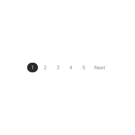
Bangun bisnismu
bersama
FOUNDERS?
Hubungi Kami
1
2
3
4
5
Next
Layanan Pelanggan
Jelajahi Founders
Kontak Kami
Tentang Kami
Blog
Karir
Kebijakan Privasi
Kebijakan Pengembalian &
Refund