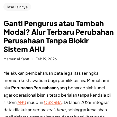
Jasa Lainnya
Ganti Pengurus atau Tambah
Modal? Alur Terbaru Perubahan
Perusahaan Tanpa Blokir
Sistem AHU
Mamun Al Kahfi
Feb 19, 2026
Melakukan pembaharuan data legalitas seringkali
memicu kekhawatiran bagi pemilik bisnis. Memahami
alur
Perubahan Perusahaan
yang benar adalah kunci
agar operasional bisnis tetap berjalan tanpa kendala di
sistem
AHU
maupun
OSS RBA
. Di tahun 2026, integrasi
data dilakukan secara
real-time
, sehingga kesalahan
kecil dalam urutan pelaporan dapat berakibat pada