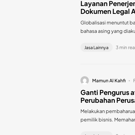
Layanan Penerje
Dokumen Legal 
Globalisasi menuntut 
bahasa asing yang diak
3 min re
Jasa Lainnya
Mamun Al Kahfi
Ganti Pengurus a
Perubahan Perus
Melakukan pembaharuan 
pemilik bisnis. Memaham