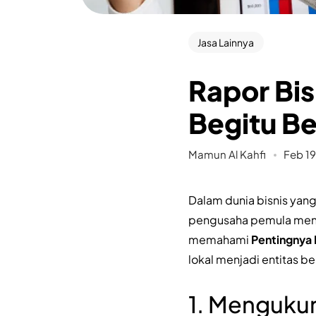
Jasa Lainnya
Rapor Bi
Begitu Be
Mamun Al Kahfi
Feb 19
Dalam dunia bisnis yang
pengusaha pemula menga
memahami
Pentingnya
lokal menjadi entitas 
1. Mengukur