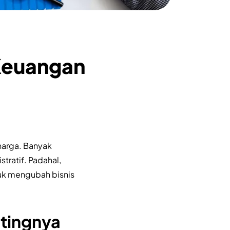
Keuangan
rharga. Banyak
ratif. Padahal,
uk mengubah bisnis
tingnya