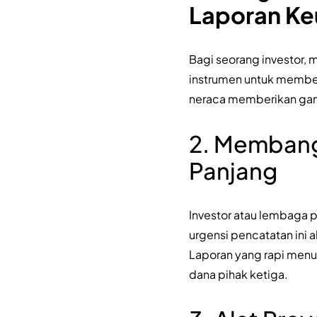
Laporan Ke
Bagi seorang investor, m
instrumen untuk membed
neraca memberikan gam
2. Membang
Panjang
Investor atau lembaga p
urgensi pencatatan ini
Laporan yang rapi menu
dana pihak ketiga.