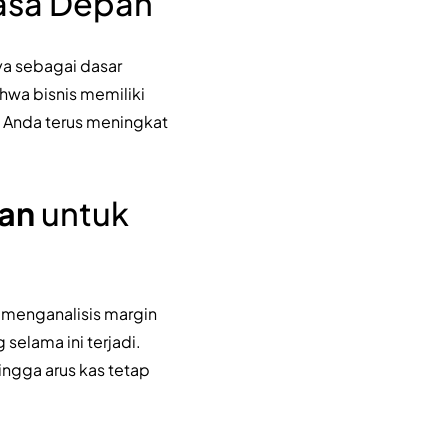
Masa Depan
nya sebagai dasar
hwa bisnis memiliki
n Anda terus meningkat
aan
untuk
an menganalisis margin
selama ini terjadi.
ngga arus kas tetap