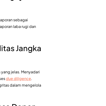
 laporan sebagai
aporan laba rugi dan
itas Jangka
 yang jelas. Menyadari
oses
due diligence
.
gritas dalam mengelola