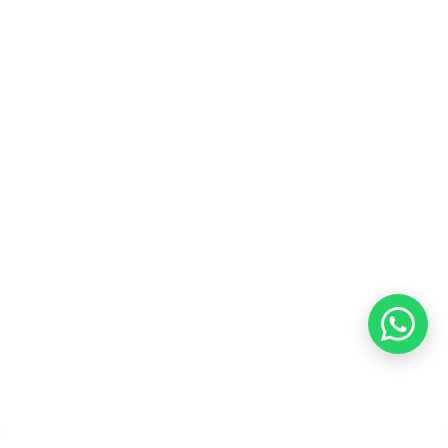
Kontak Kami
Tentang Kami
Blog
Karir
Kebijakan Privasi
Kebijakan Pengembalian &
Refund
Kebijakan Kupon Pintar
Syarat dan Ketentuan
Pembayaran
Copyright ©2026 PT Founder Media Partner - Founders, All
Rights Reserved.