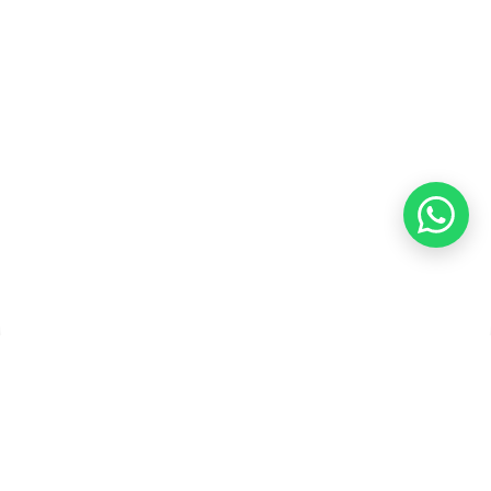
Refund
Kebijakan Kupon Pintar
Syarat dan Ketentuan
Pembayaran
Copyright ©2026 PT Founder Media Partner - Founders, All
Rights Reserved.