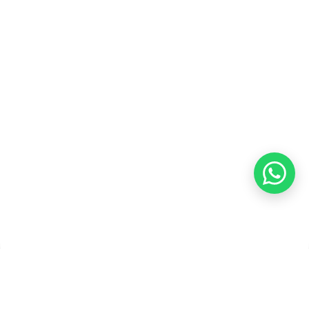
Kebijakan Privasi
Kebijakan Pengembalian &
Refund
Kebijakan Kupon Pintar
Syarat dan Ketentuan
Pembayaran
Copyright ©2026 PT Founder Media Partner - Founders, All
Rights Reserved.