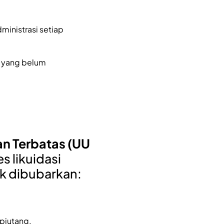
ministrasi setiap
k yang belum
an Terbatas (UU
s likuidasi
ak dibubarkan:
 piutang.