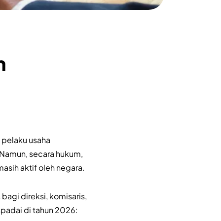
n
 pelaku usaha
Namun, secara hukum,
asih aktif oleh negara.
agi direksi, komisaris,
padai di tahun 2026: