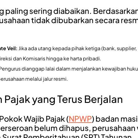
ang paling sering diabaikan. Berdasarka
rusahaan tidak dibubarkan secara resm
te Veil:
Jika ada utang kepada pihak ketiga (bank, supplier, 
eksi dan Komisaris hingga ke harta pribadi.
Pengurus dianggap lalai dalam menjalankan kewajiban hu
erusahaan melalui jalur resmi.
n Pajak yang Terus Berjalan
okok Wajib Pajak (
NPWP
) badan masi
erseroan belum dihapus, perusahaan 
Surat Pemberitahuan (SPT) Tahunan.