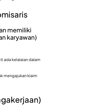
omisaris
aan memiliki
tan karyawan)
kti ada kelalaian dalam
tuk mengajukan klaim
agakerjaan)