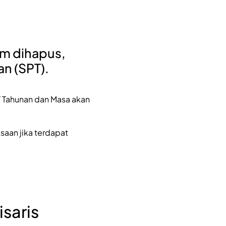
um dihapus,
n (SPT).
PT Tahunan dan Masa akan
saan jika terdapat
saris