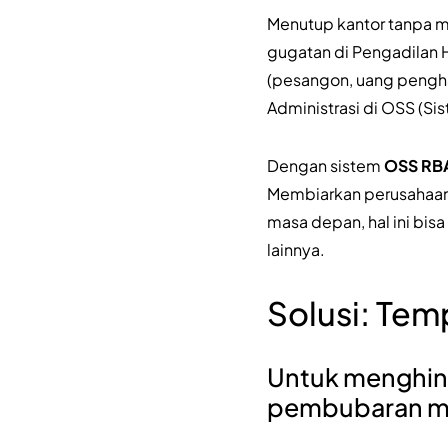
Menutup kantor tanpa 
gugatan di Pengadilan 
(pesangon, uang pengha
Administrasi di OSS (Sis
Dengan sistem
OSS RBA
Membiarkan perusahaan 
masa depan, hal ini bis
lainnya.
Solusi: Tem
Untuk menghind
pembubaran me