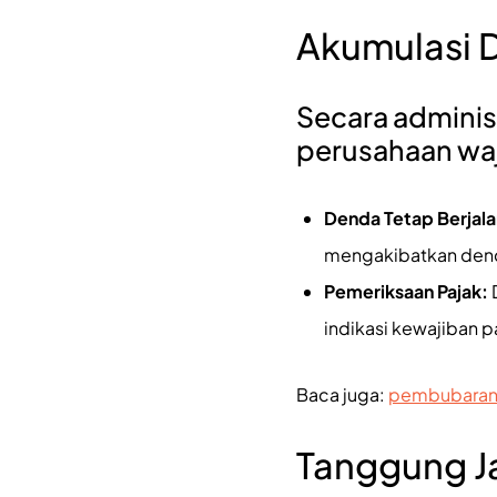
Akumulasi 
Secara adminis
perusahaan wa
Denda Tetap Berjala
mengakibatkan denda
Pemeriksaan Pajak:
D
indikasi kewajiban p
Baca juga:
pembubaran
Tanggung Ja