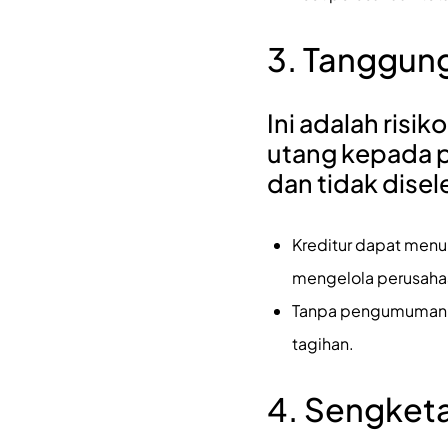
3. Tanggung
Ini adalah risi
utang kepada p
dan tidak disele
Kreditur dapat menun
mengelola perusahaa
Tanpa pengumuman li
tagihan.
4. Sengketa