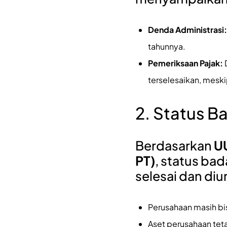
Denda Administrasi:
tahunnya.
Pemeriksaan Pajak:
terselesaikan, meski
2. Status 
Berdasarkan
UU
PT)
, status ba
selesai dan di
Perusahaan masih bis
Aset perusahaan teta