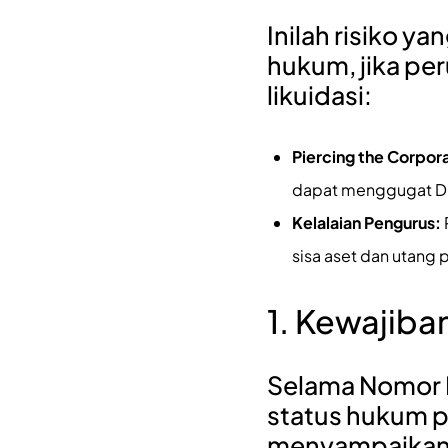
Inilah risiko y
hukum, jika pe
likuidasi:
Piercing the Corpora
dapat menggugat Dir
Kelalaian Pengurus:
sisa aset dan utang p
1. Kewajiba
Selama Nomor P
status hukum p
menyampaikan 