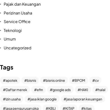
Pajak dan Keuangan
Perizinan Usaha
Service Office
Bangun bisnismu
bersama
Teknologi
FOUNDERS?
Umum
Hubungi Kami
Uncategorized
Tags
Layanan Pelanggan
Jelajahi Founders
Kontak Kami
Tentang Kami
Blog
apotek
bisnis
bisnis online
BPOM
cv
Karir
Daftar merek
efin
google ads
HAKI
halal
Kebijakan Privasi
izin usaha
jasa iklan google
jasa laporan keuangan
Kebijakan Pengembalian &
Refund
jasa pengurusan pkp
KBLI
KITAP
kitas