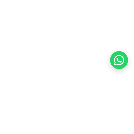
Refund
Kebijakan Kupon Pintar
Syarat dan Ketentuan
Pembayaran
Copyright ©2026 PT Founder Media Partner - Founders, All
Rights Reserved.