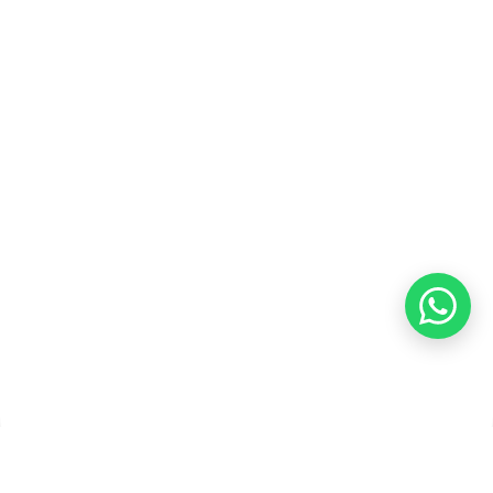
Karir
Kebijakan Privasi
Kebijakan Pengembalian &
Refund
Kebijakan Kupon Pintar
Syarat dan Ketentuan
Pembayaran
Copyright ©2026 PT Founder Media Partner - Founders, All
Rights Reserved.