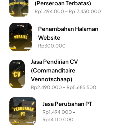
(Perseroan Terbatas)
–
Rp
1.494.000
Rp
17.430.000
Penambahan Halaman
Website
Rp
300.000
Jasa Pendirian CV
(Commanditaire
Vennotschaap)
–
Rp
2.490.000
Rp
5.685.500
Jasa Perubahan PT
–
Rp
1.494.000
Rp
14.110.000