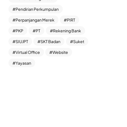
Pendirian Perkumpulan
Perpanjangan Merek
PIRT
PKP
PT
Rekening Bank
SIUJPT
SKT Badan
Suket
Virtual Office
Website
Yayasan