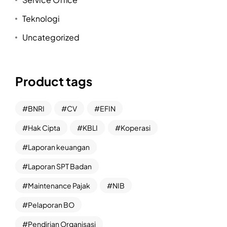
Teknologi
Uncategorized
Product tags
BNRI
CV
EFIN
Hak Cipta
KBLI
Koperasi
Laporan keuangan
Laporan SPT Badan
Maintenance Pajak
NIB
Pelaporan BO
Pendirian Organisasi