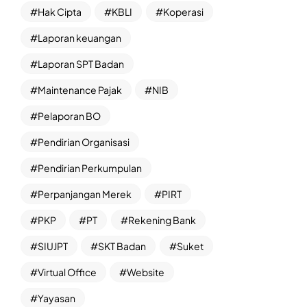
Hak Cipta
KBLI
Koperasi
Laporan keuangan
Laporan SPT Badan
Maintenance Pajak
NIB
Pelaporan BO
Pendirian Organisasi
Pendirian Perkumpulan
Perpanjangan Merek
PIRT
PKP
PT
Rekening Bank
SIUJPT
SKT Badan
Suket
Virtual Office
Website
Yayasan