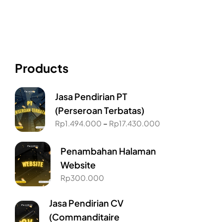
Products
Jasa Pendirian PT
(Perseroan Terbatas)
–
Rp
1.494.000
Rp
17.430.000
Penambahan Halaman
Website
Rp
300.000
Jasa Pendirian CV
(Commanditaire