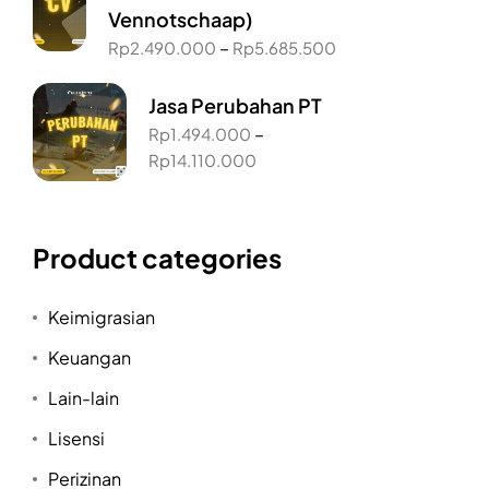
Vennotschaap)
–
Rp
2.490.000
Rp
5.685.500
Jasa Perubahan PT
–
Rp
1.494.000
Rp
14.110.000
Product categories
Keimigrasian
Keuangan
Lain-lain
Lisensi
Perizinan