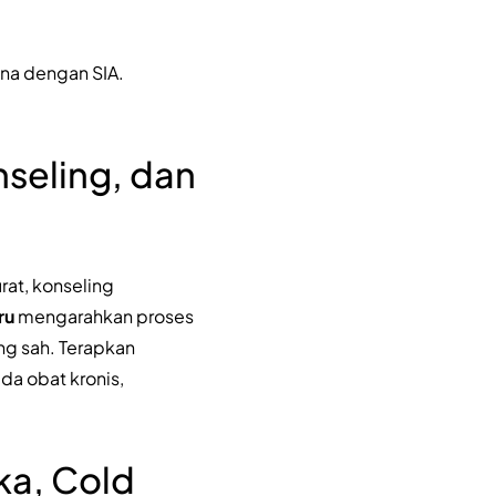
na dengan SIA.
seling, dan
at, konseling
ru
mengarahkan proses
ang sah. Terapkan
ada obat kronis,
ka, Cold