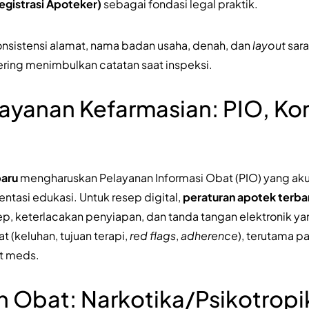
egistrasi Apoteker)
sebagai fondasi legal praktik.
onsistensi alamat, nama badan usaha, denah, dan
layout
sara
ering menimbulkan catatan saat inspeksi.
ayanan Kefarmasian: PIO, Kon
baru
mengharuskan Pelayanan Informasi Obat (PIO) yang akur
tasi edukasi. Untuk resep digital,
peraturan apotek terba
esep, keterlacakan penyiapan, dan tanda tangan elektronik y
t (keluhan, tujuan terapi,
red flags
,
adherence
), terutama p
rt meds.
 Obat: Narkotika/Psikotropi