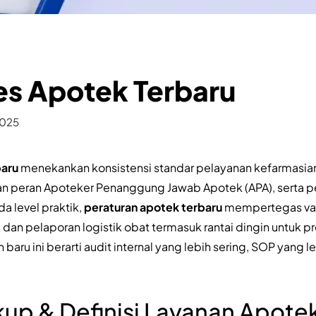
s Apotek Terbaru
2025
baru
menekankan konsistensi standar pelayanan kefarmasian,
n peran Apoteker Penanggung Jawab Apotek (APA), serta p
a level praktik,
peraturan apotek terbaru
mempertegas vali
 dan pelaporan logistik obat termasuk rantai dingin untuk pr
baru ini berarti audit internal yang lebih sering, SOP yang le
up & Definisi Layanan Apote