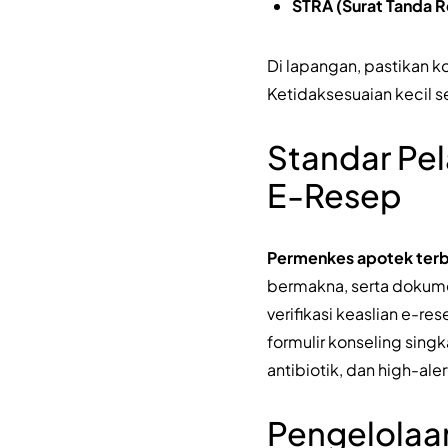
STRA (Surat Tanda R
Di lapangan, pastikan k
Ketidaksesuaian kecil s
Standar Pel
E-Resep
Permenkes apotek ter
bermakna, serta dokumen
verifikasi keaslian e-r
formulir konseling singka
antibiotik, dan high-ale
Pengelolaan