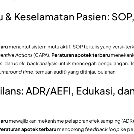
 & Keselamatan Pasien: SOP,
baru
menuntut sistem mutu aktif: SOP tertulis yang versi-terke
entive Actions
(CAPA).
Peraturan apotek terbaru
menekanka
s
, dan
look-back analysis
untuk mencegah pengulangan. Te
urnaround time
, temuan audit) yang ditinjau bulanan.
ilans: ADR/AEFI, Edukasi, d
baru
mewajibkan mekanisme pelaporan efek samping (ADR) 
Peraturan apotek terbaru
mendorong
feedback loop
ke pem