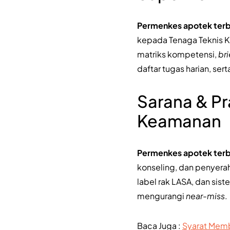
Permenkes apotek ter
kepada Tenaga Teknis K
matriks kompetensi,
bri
daftar tugas harian, ser
Sarana & Pr
Keamanan
Permenkes apotek ter
konseling, dan penyera
label rak LASA, dan sis
mengurangi
near-miss
.
Baca Juga :
Syarat Memb