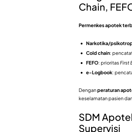
Chain, FEF
Permenkes apotek ter
Narkotika/psikotro
Cold chain
: pencatat
FEFO
: prioritas
First
e-Logbook
: pencat
Dengan
peraturan apot
keselamatan pasien dan 
SDM Apotek:
Supervisi