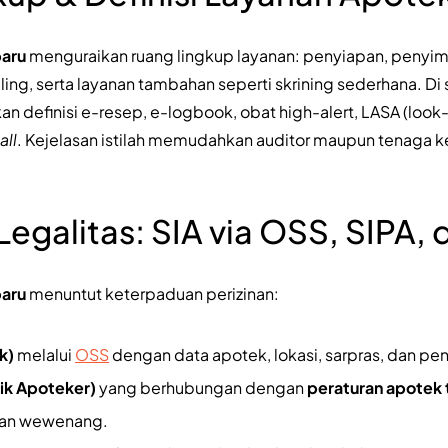
baru
menguraikan ruang lingkup layanan: penyiapan, penyim
ng, serta layanan tambahan seperti skrining sederhana. Di sis
n definisi e-resep, e-logbook, obat high-alert, LASA (look-
all
. Kejelasan istilah memudahkan auditor maupun tenaga k
 Legalitas: SIA via OSS, SIPA,
baru
menuntut keterpaduan perizinan:
k)
melalui
OSS
dengan data apotek, lokasi, sarpras, dan p
tik Apoteker)
yang berhubungan dengan
peraturan apotek 
upan wewenang.