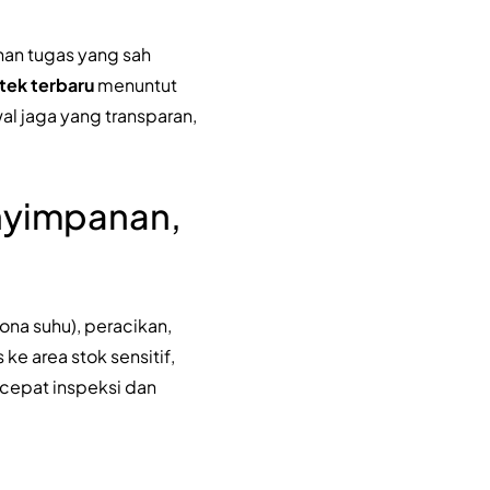
an tugas yang sah
tek terbaru
menuntut
al jaga yang transparan,
enyimpanan,
na suhu), peracikan,
ke area stok sensitif,
rcepat inspeksi dan