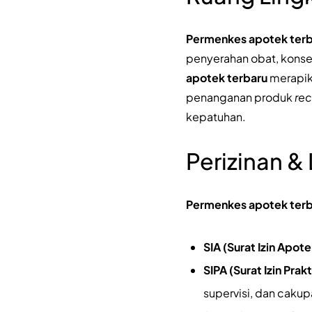
Permenkes apotek ter
penyerahan obat, konseli
apotek terbaru
merapika
penanganan produk
rec
kepatuhan.
Perizinan &
Permenkes apotek ter
SIA (Surat Izin Apote
SIPA (Surat Izin Prak
supervisi, dan cak