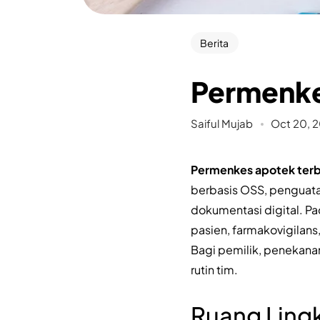
Berita
Permenke
Saiful Mujab
Oct 20, 
Permenkes apotek ter
berbasis OSS, penguata
dokumentasi digital. Pad
pasien, farmakovigilans,
Bagi pemilik, penekanan 
rutin tim.
Ruang Lingk