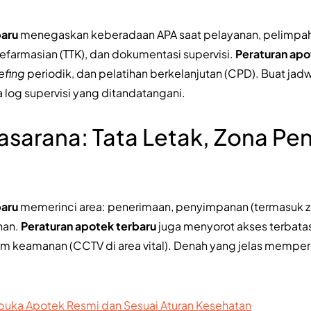
baru
menegaskan keberadaan APA saat pelayanan, pelimpah
efarmasian (TTK), dan dokumentasi supervisi.
Peraturan apo
efing
periodik, dan pelatihan berkelanjutan (CPD). Buat jadw
ta log supervisi yang ditandatangani.
asarana: Tata Letak, Zona P
baru
memerinci area: penerimaan, penyimpanan (termasuk zo
han.
Peraturan apotek terbaru
juga menyorot akses terbatas 
tem keamanan (CCTV di area vital). Denah yang jelas mempe
uka Apotek Resmi dan Sesuai Aturan Kesehatan