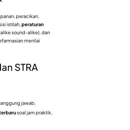
panan, peracikan,
i istilah,
peraturan
alike sound-alike), dan
efarmasian menilai
 dan STRA
enanggung jawab.
terbaru
soal jam praktik,