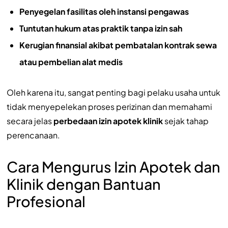
Penyegelan fasilitas oleh instansi pengawas
Tuntutan hukum atas praktik tanpa izin sah
Kerugian finansial akibat pembatalan kontrak sewa
atau pembelian alat medis
Oleh karena itu, sangat penting bagi pelaku usaha untuk
tidak menyepelekan proses perizinan dan memahami
secara jelas
perbedaan izin apotek klinik
sejak tahap
perencanaan.
Cara Mengurus Izin Apotek dan
Klinik dengan Bantuan
Profesional