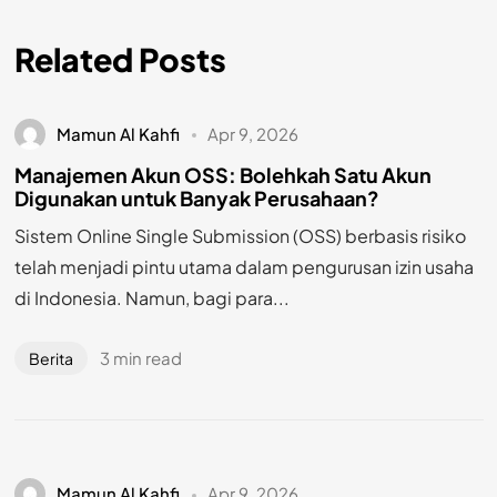
Related Posts
Mamun Al Kahfi
Apr 9, 2026
Manajemen Akun OSS: Bolehkah Satu Akun
Digunakan untuk Banyak Perusahaan?
Sistem Online Single Submission (OSS) berbasis risiko
telah menjadi pintu utama dalam pengurusan izin usaha
di Indonesia. Namun, bagi para...
3 min read
Berita
Mamun Al Kahfi
Apr 9, 2026