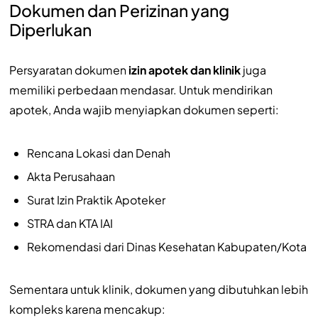
Dokumen dan Perizinan yang
Diperlukan
Persyaratan dokumen
izin apotek dan klinik
juga
memiliki perbedaan mendasar. Untuk mendirikan
apotek, Anda wajib menyiapkan dokumen seperti:
Rencana Lokasi dan Denah
Akta Perusahaan
Surat Izin Praktik Apoteker
STRA dan KTA IAI
Rekomendasi dari Dinas Kesehatan Kabupaten/Kota
Sementara untuk klinik, dokumen yang dibutuhkan lebih
kompleks karena mencakup: