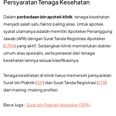
Persyaratan Tenaga Kesehatan
Dalam
perbedaan izin apotek klinik
, tenaga kesehatan
menjadi salah satu faktor paling jelas. Untuk apotek,
syarat utamanya adalah memiliki Apoteker Penanggung
Jawab (APA) dengan Surat Tanda Registrasi Apoteker
(
STRA
) yang aktif. Sedangkan klinik memerlukan dokter
umum atau spesialis, serta perawat dan tenaga
kesehatan lainnya sesuai klasifikasinya.
Tenaga kesehatan di klinik harus memenuhi persyaratan
Surat Izin Praktik (
SIP
) dan Surat Tanda Registrasi (
STR
)
dari masing-masing profesi.
Baca Juga :
Surat Izin Praktek Apoteker (SIPA)