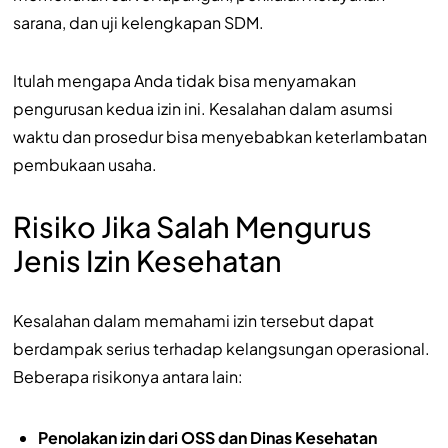
sarana, dan uji kelengkapan SDM.
Itulah mengapa Anda tidak bisa menyamakan
pengurusan kedua izin ini. Kesalahan dalam asumsi
waktu dan prosedur bisa menyebabkan keterlambatan
pembukaan usaha.
Risiko Jika Salah Mengurus
Jenis Izin Kesehatan
Kesalahan dalam memahami izin tersebut dapat
berdampak serius terhadap kelangsungan operasional.
Beberapa risikonya antara lain:
Penolakan izin dari OSS dan Dinas Kesehatan