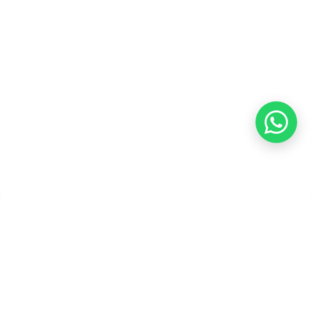
Kebijakan Kupon Pintar
Syarat dan Ketentuan
Pembayaran
Copyright ©2026 PT Founder Media Partner - Founders, All
Rights Reserved.