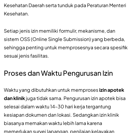
Kesehatan Daerah serta tunduk pada Peraturan Menteri
Kesehatan.
Setiap jenis izin memiliki formulir, mekanisme, dan
sistem OSS (Online Single Submission) yang berbeda,
sehingga penting untuk memprosesnya secara spesifik
sesuai jenis fasilitas.
Proses dan Waktu Pengurusan Izin
Waktu yang dibutuhkan untuk memproses
izin apotek
dan klinik
juga tidak sama. Pengurusan izin apotek bisa
selesai dalam waktu 14–30 hari kerja tergantung
kesiapan dokumen dan lokasi. Sedangkan izin klinik
biasanya memakan waktu lebih lama karena
memerlukan survei lapangan, penilaian kelayakan