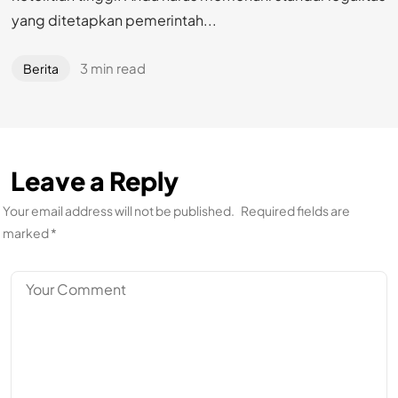
yang ditetapkan pemerintah...
3 min read
Berita
Leave a Reply
Your email address will not be published.
Required fields are
marked
*