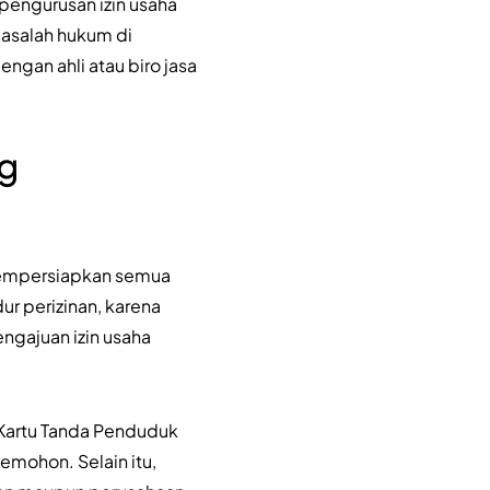
engurusan izin usaha
masalah hukum di
ngan ahli atau biro jasa
g
 mempersiapkan semua
r perizinan, karena
gajuan izin usaha
 Kartu Tanda Penduduk
pemohon. Selain itu,