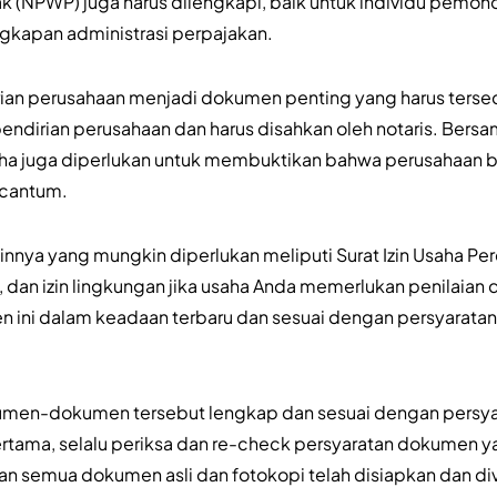
k (NPWP) juga harus dilengkapi, baik untuk individu pemo
kapan administrasi perpajakan.
irian perusahaan menjadi dokumen penting yang harus terse
endirian perusahaan dan harus disahkan oleh notaris. Bersa
aha juga diperlukan untuk membuktikan bahwa perusahaan b
rcantum.
nya yang mungkin diperlukan meliputi Surat Izin Usaha Pe
, dan izin lingkungan jika usaha Anda memerlukan penilaia
 ini dalam keadaan terbaru dan sesuai dengan persyaratan
men-dokumen tersebut lengkap dan sesuai dengan persya
 Pertama, selalu periksa dan re-check persyaratan dokumen ya
kan semua dokumen asli dan fotokopi telah disiapkan dan dive