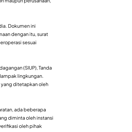
hon maupun perusahaan,
dia. Dokumen ini
maan dengan itu, surat
eroperasi sesuai
rdagangan (SIUP), Tanda
n dampak lingkungan.
 yang ditetapkan oleh
ratan, ada beberapa
ng diminta oleh instansi
rifikasi oleh pihak