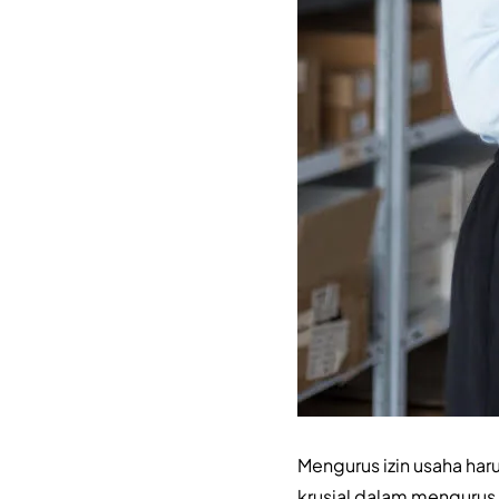
Mengurus izin usaha har
krusial dalam mengurus