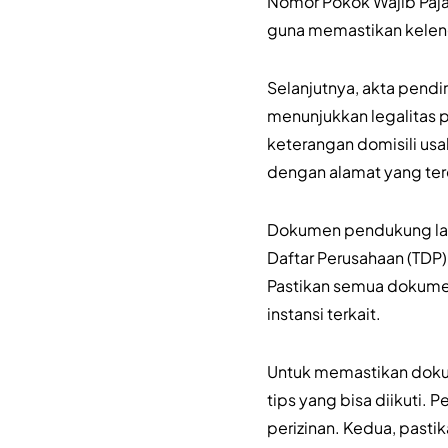
Nomor Pokok Wajib Paja
guna memastikan keleng
Selanjutnya, akta pend
menunjukkan legalitas p
keterangan domisili us
dengan alamat yang te
Dokumen pendukung lain
Daftar Perusahaan (TDP)
Pastikan semua dokumen
instansi terkait.
Untuk memastikan doku
tips yang bisa diikuti.
perizinan. Kedua, pasti