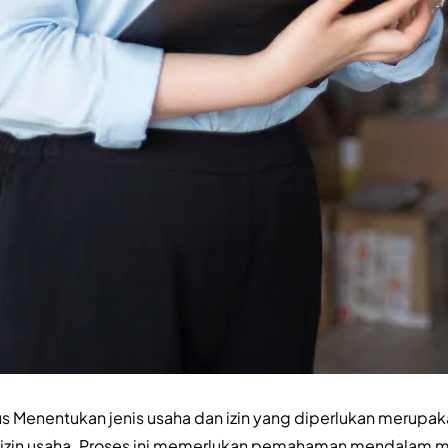
us Menentukan jenis usaha dan izin yang diperlukan merupa
 izin usaha. Proses ini memerlukan pemahaman mendalam 