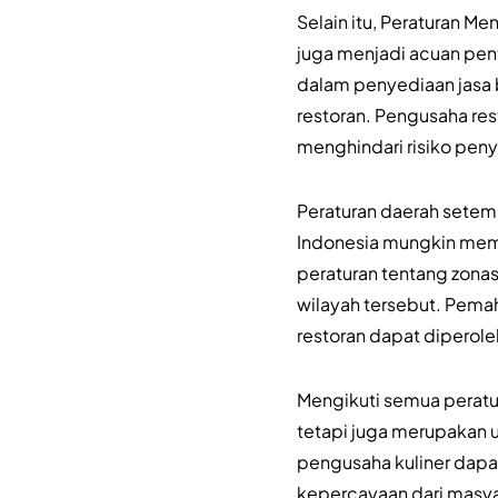
Selain itu, Peraturan M
juga menjadi acuan pent
dalam penyediaan jasa 
restoran. Pengusaha re
menghindari risiko pen
Peraturan daerah setemp
Indonesia mungkin memil
peraturan tentang zonasi
wilayah tersebut. Pema
restoran dapat diperol
Mengikuti semua peratur
tetapi juga merupakan
pengusaha kuliner dapa
kepercayaan dari masya