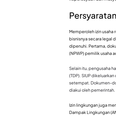
Persyaratan
Memperoleh izin usaha r
bisnisnya secara legal 
dipenuhi. Pertama, dok
(NPWP) pemilik usaha ad
Selain itu, pengusaha h
(TDP). SIUP dikeluarka
setempat. Dokumen-doku
diakui oleh pemerintah.
Izin lingkungan juga me
Dampak Lingkungan (AM