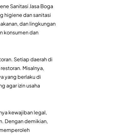
ene Sanitasi Jasa Boga
g higiene dan sanitasi
makanan, dan lingkungan
tan konsumen dan
oran. Setiap daerah di
restoran. Misalnya,
ya yang berlaku di
g agar izin usaha
nya kewajiban legal,
n. Dengan demikian,
n memperoleh