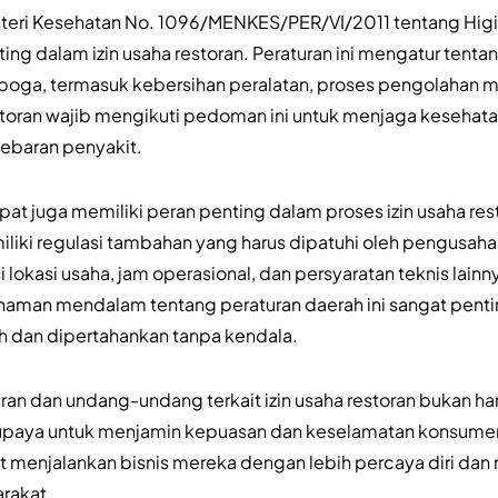
enteri Kesehatan No. 1096/MENKES/PER/VI/2011 tentang Higi
ing dalam izin usaha restoran. Peraturan ini mengatur tentan
boga, termasuk kebersihan peralatan, proses pengolahan 
storan wajib mengikuti pedoman ini untuk menjaga keseha
yebaran penyakit.
at juga memiliki peran penting dalam proses izin usaha rest
iki regulasi tambahan yang harus dipatuhi oleh pengusaha 
 lokasi usaha, jam operasional, dan persyaratan teknis lainn
haman mendalam tentang peraturan daerah ini sangat pentin
eh dan dipertahankan tanpa kendala.
an dan undang-undang terkait izin usaha restoran bukan ha
 upaya untuk menjamin kepuasan dan keselamatan konsume
t menjalankan bisnis mereka dengan lebih percaya diri da
rakat.