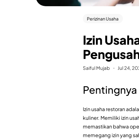
Perizinan Usaha
Izin Usah
Pengusah
Saiful Mujab
Jul 24, 2
Pentingnya 
Izin usaha restoran ada
kuliner. Memiliki izin u
memastikan bahwa opera
memegang izin yang sah