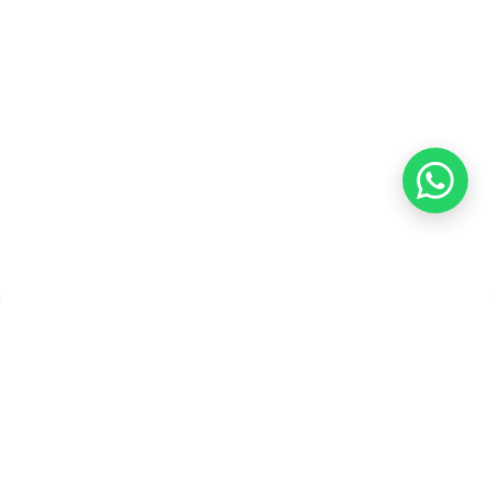
Kebijakan Kupon Pintar
Syarat dan Ketentuan
Pembayaran
Copyright ©2026 PT Founder Media Partner - Founders, All
Rights Reserved.