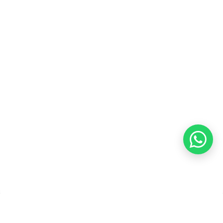
Karir
Kebijakan Privasi
Kebijakan Pengembalian &
Refund
Kebijakan Kupon Pintar
Syarat dan Ketentuan
Pembayaran
Copyright ©2026 PT Founder Media Partner - Founders, All
Rights Reserved.