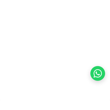
Blog
Karir
Kebijakan Privasi
Kebijakan Pengembalian &
Refund
Kebijakan Kupon Pintar
Syarat dan Ketentuan
Pembayaran
Copyright ©2026 PT Founder Media Partner - Founders, All
Rights Reserved.