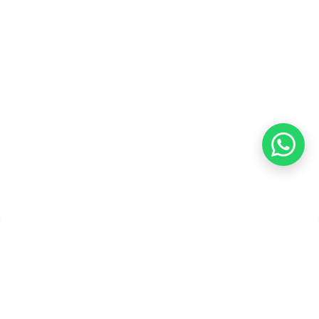
Refund
Kebijakan Kupon Pintar
Syarat dan Ketentuan
Pembayaran
Copyright ©2026 PT Founder Media Partner - Founders, All
Rights Reserved.