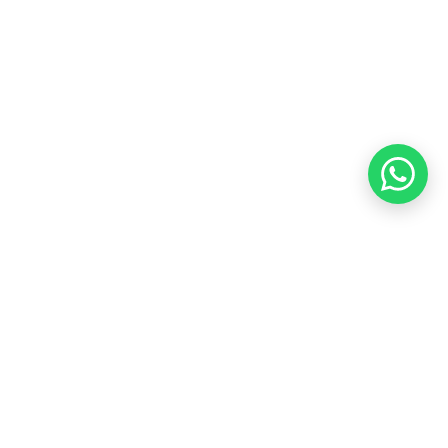
Kebijakan Kupon Pintar
Syarat dan Ketentuan
Pembayaran
Copyright ©2026 PT Founder Media Partner - Founders, All
Rights Reserved.