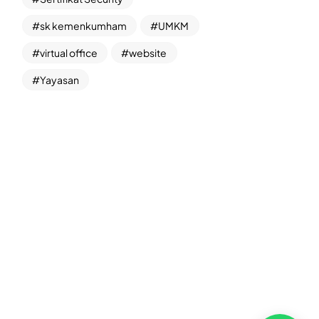
sk kemenkumham
UMKM
virtual office
website
Yayasan