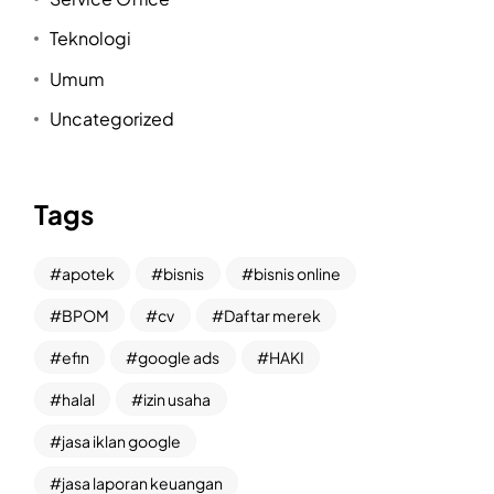
Teknologi
Umum
Uncategorized
Tags
apotek
bisnis
bisnis online
BPOM
cv
Daftar merek
efin
google ads
HAKI
halal
izin usaha
jasa iklan google
jasa laporan keuangan