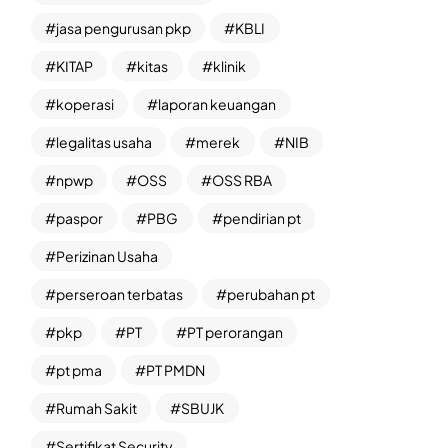
jasa pengurusan pkp
KBLI
KITAP
kitas
klinik
koperasi
laporan keuangan
legalitas usaha
merek
NIB
npwp
OSS
OSS RBA
paspor
PBG
pendirian pt
Perizinan Usaha
perseroan terbatas
perubahan pt
pkp
PT
PT perorangan
pt pma
PT PMDN
Rumah Sakit
SBUJK
Sertifikat Security