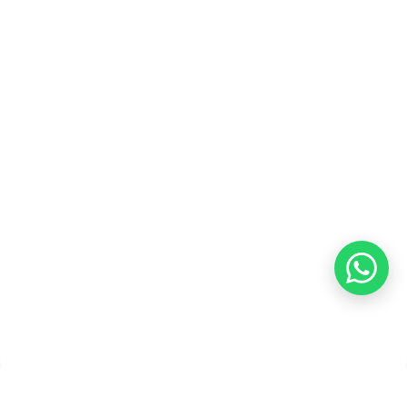
Blog
Karir
Kebijakan Privasi
Kebijakan Pengembalian &
Refund
Kebijakan Kupon Pintar
Syarat dan Ketentuan
Pembayaran
Copyright ©2026 PT Founder Media Partner - Founders, All
Rights Reserved.