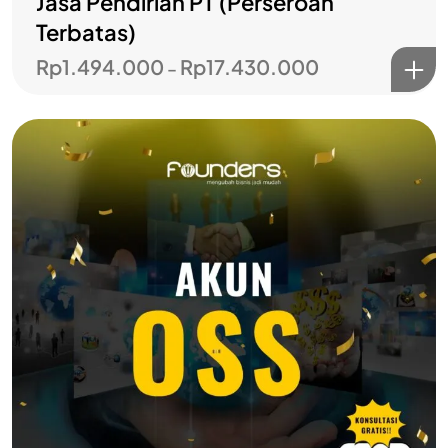
Jasa Pendirian PT (Perseroan
Terbatas)
Rp
1.494.000
Rp
17.430.000
–
Bangun bisnismu
bersama
FOUNDERS?
Hubungi Kami
Layanan Pelanggan
Jelajahi Founders
Kontak Kami
Tentang Kami
Blog
Karir
Kebijakan Privasi
Kebijakan Pengembalian &
Refund
Kebijakan Kupon Pintar