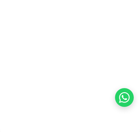
Kontak Kami
Tentang Kami
Blog
Karir
Kebijakan Privasi
Kebijakan Pengembalian &
Refund
Kebijakan Kupon Pintar
Syarat dan Ketentuan
Pembayaran
Copyright ©2026 PT Founder Media Partner - Founders, All
Rights Reserved.