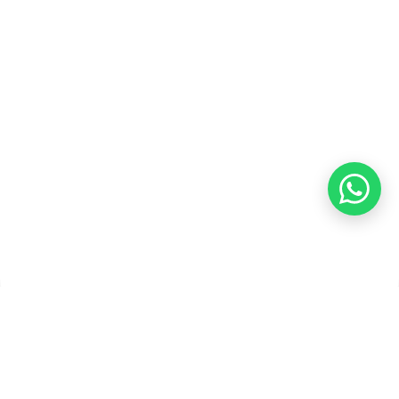
Kebijakan Pengembalian &
Refund
Kebijakan Kupon Pintar
Syarat dan Ketentuan
Pembayaran
Copyright ©2026 PT Founder Media Partner - Founders, All
Rights Reserved.