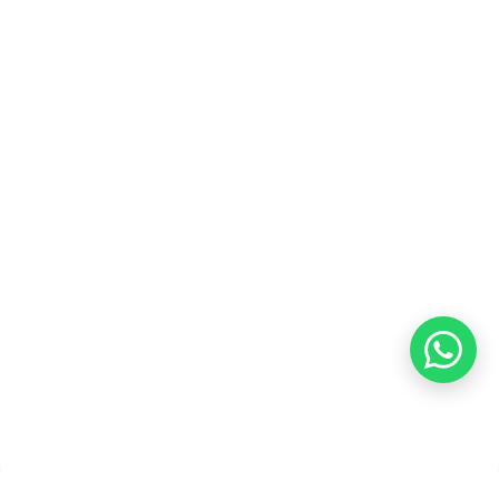
Kontak Kami
Tentang Kami
Blog
Karir
Kebijakan Privasi
Kebijakan Pengembalian &
Refund
Kebijakan Kupon Pintar
Syarat dan Ketentuan
Pembayaran
Copyright ©2026 PT Founder Media Partner - Founders, All
Rights Reserved.