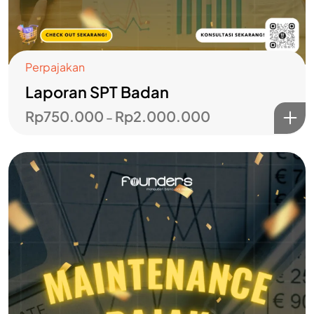
Perpajakan
Laporan SPT Badan
Rp
750.000
Rp
2.000.000
–
Bangun bisnismu
bersama
FOUNDERS?
Hubungi Kami
Layanan Pelanggan
Jelajahi Founders
Kontak Kami
Tentang Kami