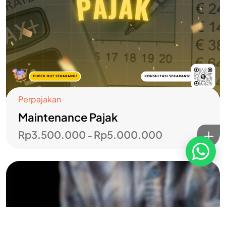
Blog
Karir
Kebijakan Privasi
Kebijakan Pengembalian &
Refund
Kebijakan Kupon Pintar
Syarat dan Ketentuan
Perpajakan
Pembayaran
Maintenance Pajak
Rp
3.500.000
Rp
5.000.000
–
Copyright ©2026 PT Founder Media Partner - Founders, All
Rights Reserved.