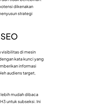
potensi dikenakan
menyusun strategi
i SEO
isibilitas di mesin
dengan kata kunci yang
emberikan informasi
leh audiens target,
 lebih mudah dibaca
H3 untuk subseksi. Ini