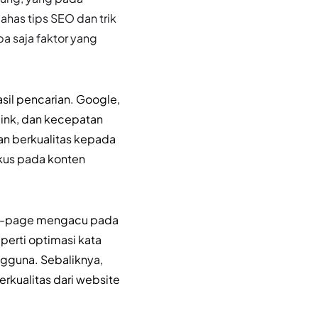
has tips SEO dan trik
a saja faktor yang
il pencarian. Google,
link, dan kecepatan
dan berkualitas kepada
kus pada konten
on-page mengacu pada
perti optimasi kata
gguna. Sebaliknya,
rkualitas dari website