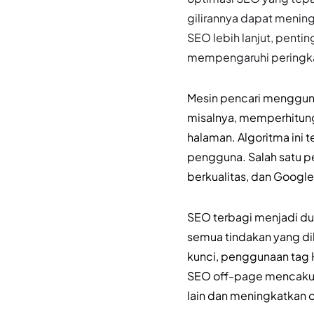
gilirannya dapat menin
SEO lebih lanjut, pent
mempengaruhi peringka
Mesin pencari mengguna
misalnya, memperhitungk
halaman. Algoritma ini 
pengguna. Salah satu p
berkualitas, dan Googl
SEO terbagi menjadi d
semua tindakan yang di
kunci, penggunaan tag 
SEO off-page mencakup 
lain dan meningkatkan o