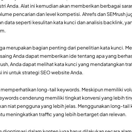
stri Anda. Alat ini kemudian akan memberikan berbagai saran 
ume pencarian dan level kompetisi. Ahrefs dan SEMrush juga
data seperti kesulitan kata kunci dan analisis backlink, 
am.
ga merupakan bagian penting dari penelitian kata kunci. M
saing Anda dapat memberikan ide tentang apa yang berhasil
rush, Anda dapat melihat kata kunci yang mendatangkan traf
ini untuk strategi SEO website Anda.
uk memperhatikan long-tail keywords. Meskipun memiliki vo
keywords cenderung memiliki tingkat konversi yang lebih tin
an niat pengguna yang lebih jelas. Menggunakan long-tail
 meningkatkan traffic yang lebih bertarget dan relevan.
ng dioptimasi dalam konten juga harus dilakukan secara alam