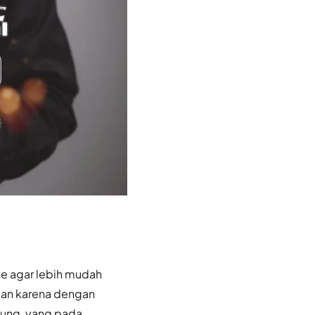
e agar lebih mudah
kan karena dengan
jung, yang pada