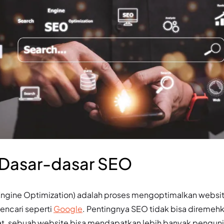
Dasar-dasar SEO
ngine Optimization) adalah proses mengoptimalkan websit
encari seperti
Google
. Pentingnya SEO tidak bisa diremeh
t, sebuah website bisa mendapatkan lebih banyak pengun