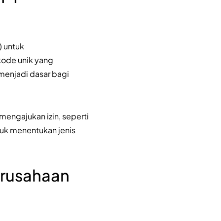
) untuk
kode unik yang
 menjadi dasar bagi
engajukan izin, seperti
ntuk menentukan jenis
erusahaan