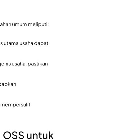
lahan umum meliputi:
as utama usaha dapat
 jenis usaha, pastikan
ebabkan
t mempersulit
i OSS untuk