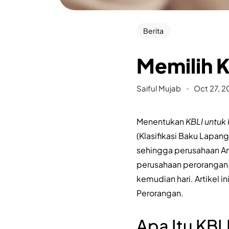
Berita
Memilih 
Saiful Mujab
Oct 27, 
Menentukan
KBLI untuk
(Klasifikasi Baku Lapan
sehingga perusahaan An
perusahaan perorangan,
kemudian hari. Artikel
Perorangan.
Apa Itu KBL