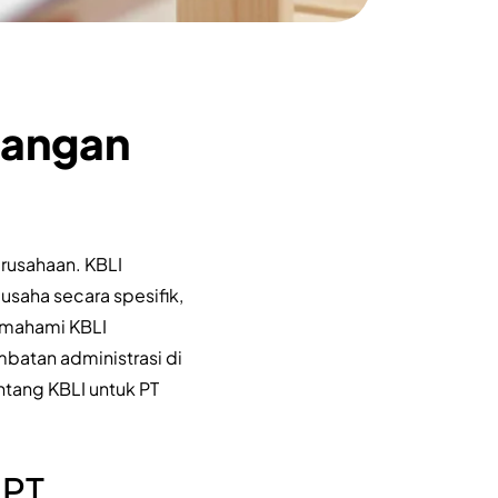
rangan
rusahaan. KBLI
usaha secara spesifik,
emahami KBLI
batan administrasi di
tang KBLI untuk PT
 PT