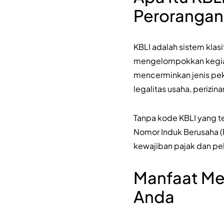
Perorangan
KBLI adalah sistem klasi
mengelompokkan kegiata
mencerminkan jenis peke
legalitas usaha, perizin
Tanpa kode KBLI yang t
Nomor Induk Berusaha (NI
kewajiban pajak dan pel
Manfaat Mem
Anda