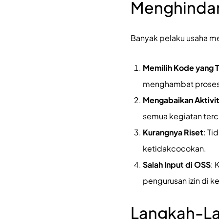
Menghindar
Banyak pelaku usaha me
Memilih Kode yang T
menghambat proses 
Mengabaikan Aktivi
semua kegiatan ter
Kurangnya Riset
: T
ketidakcocokan.
Salah Input di OSS
: 
pengurusan izin di k
Langkah-La