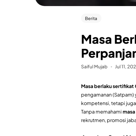
Berita
Masa Berl
Perpanja
Saiful Mujab
Jul 11, 20
Masa berlaku sertifikat
pengamanan (Satpam) yan
kompetensi, tetapi juga
Tanpa memahami
masa 
rekrutmen, promosi jaba