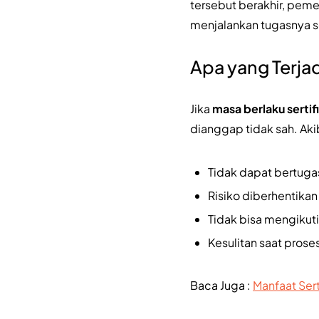
tersebut berakhir, peme
menjalankan tugasnya se
Apa yang Terjad
Jika
masa berlaku sertif
dianggap tidak sah. Aki
Tidak dapat bertuga
Risiko diberhentikan
Tidak bisa mengikut
Kesulitan saat proses
Baca Juga :
Manfaat Sert