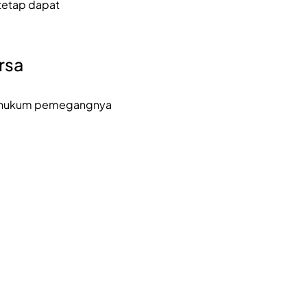
 tetap dapat
rsa
us hukum pemegangnya