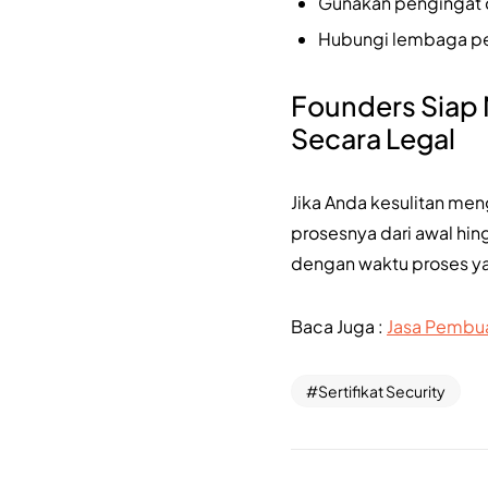
Gunakan pengingat d
Hubungi lembaga pela
Founders Siap 
Secara Legal
Jika Anda kesulitan me
prosesnya dari awal hing
dengan waktu proses yan
Baca Juga :
Jasa Pembuat
Sertifikat Security