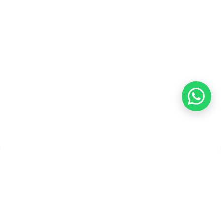
Refund
Kebijakan Kupon Pintar
Syarat dan Ketentuan
Pembayaran
Copyright ©2026 PT Founder Media Partner - Founders, All
Rights Reserved.