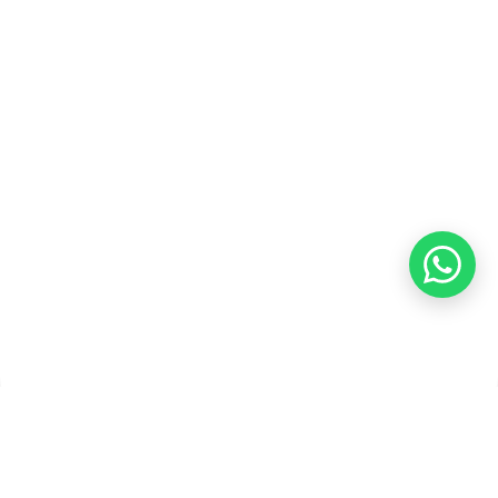
Kebijakan Privasi
Kebijakan Pengembalian &
Refund
Kebijakan Kupon Pintar
Syarat dan Ketentuan
Pembayaran
Copyright ©2026 PT Founder Media Partner - Founders, All
Rights Reserved.