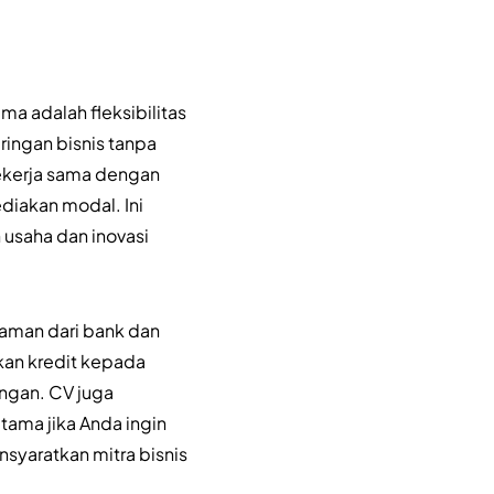
ma adalah fleksibilitas
ingan bisnis tanpa
bekerja sama dengan
diakan modal. Ini
usaha dan inovasi
jaman dari bank dan
kan kredit kepada
ngan. CV juga
tama jika Anda ingin
syaratkan mitra bisnis