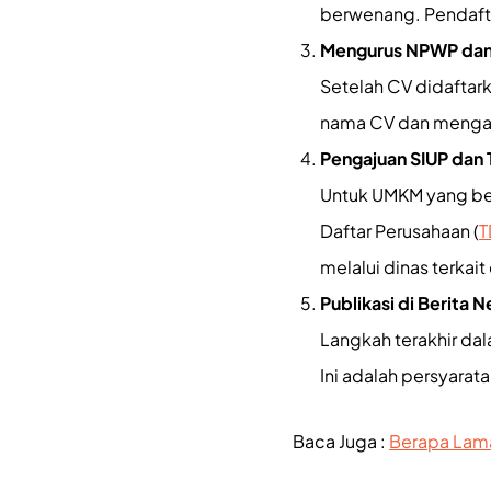
berwenang. Pendafta
Mengurus NPWP dan 
Setelah CV didaftar
nama CV dan mengaju
Pengajuan SIUP dan
Untuk UMKM yang ber
Daftar Perusahaan (
T
melalui dinas terkait
Publikasi di Berita 
Langkah terakhir da
Ini adalah persyara
Baca Juga :
Berapa Lama