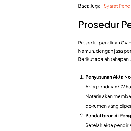
Baca Juga :
Syarat Pend
Prosedur P
Prosedur pendirian CV b
Namun, dengan jasa pend
Berikut adalah tahapan
Penyusunan Akta No
Akta pendirian CV ha
Notaris akan memba
dokumen yang diper
Pendaftaran di Peng
Setelah akta pendir