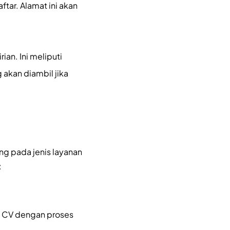
tar. Alamat ini akan
ian. Ini meliputi
akan diambil jika
ng pada jenis layanan
:
n CV dengan proses