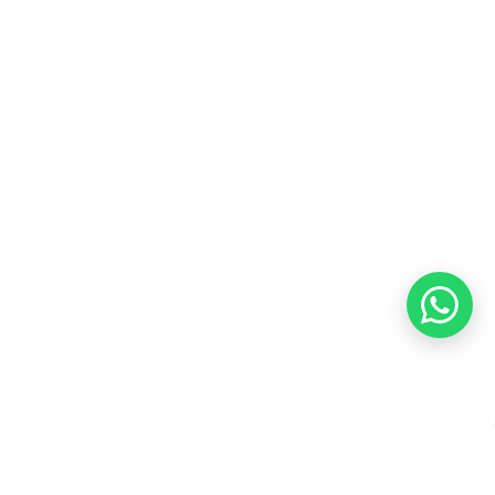
Karir
Kebijakan Privasi
Kebijakan Pengembalian &
Refund
Kebijakan Kupon Pintar
Syarat dan Ketentuan
Pembayaran
Copyright ©2026 PT Founder Media Partner - Founders, All
Rights Reserved.