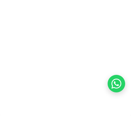
Blog
Karir
Kebijakan Privasi
Kebijakan Pengembalian &
Refund
Kebijakan Kupon Pintar
Syarat dan Ketentuan
Pembayaran
Copyright ©2026 PT Founder Media Partner - Founders, All
Rights Reserved.