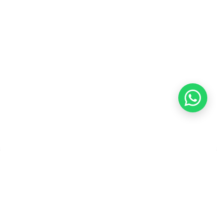
Refund
Kebijakan Kupon Pintar
Syarat dan Ketentuan
Pembayaran
Copyright ©2026 PT Founder Media Partner - Founders, All
Rights Reserved.