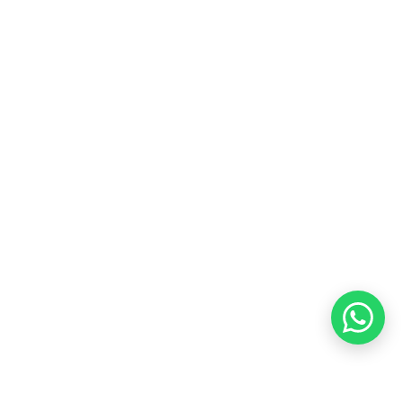
Layanan Pelanggan
Jelajahi Founders
Kontak Kami
Tentang Kami
Blog
Karir
Kebijakan Privasi
Kebijakan Pengembalian &
Refund
Kebijakan Kupon Pintar
Syarat dan Ketentuan
Pembayaran
Copyright ©2026 PT Founder Media Partner - Founders, All
Rights Reserved.