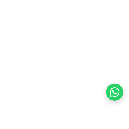
Kontak Kami
Tentang Kami
Blog
Karir
Kebijakan Privasi
Kebijakan Pengembalian &
Refund
Kebijakan Kupon Pintar
Syarat dan Ketentuan
Pembayaran
Copyright ©2026 PT Founder Media Partner - Founders, All
Rights Reserved.