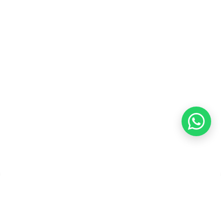
Kebijakan Privasi
Kebijakan Pengembalian &
Refund
Kebijakan Kupon Pintar
Syarat dan Ketentuan
Pembayaran
Copyright ©2026 PT Founder Media Partner - Founders, All
Rights Reserved.