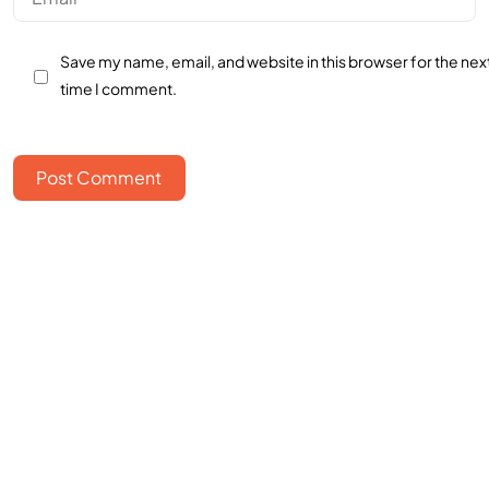
Save my name, email, and website in this browser for the nex
time I comment.
Post Comment
Bangun bisnismu
bersama
FOUNDERS?
Hubungi Kami