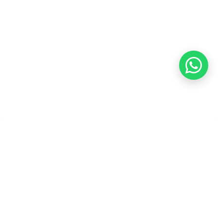
Syarat dan Ketentuan
Pembayaran
Copyright ©2026 PT Founder Media Partner - Founders, All
Rights Reserved.