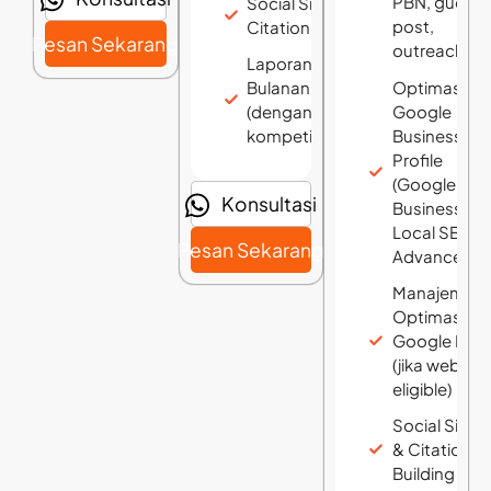
PBN, guest
Social Signal &
post,
Citation Building
Pesan Sekarang
outreach)
Laporan SEO
Optimasi
Bulanan
Google
(dengan insight
Business
kompetitor)
Profile
(Google My
Konsultasi
Business) &
Local SEO
Pesan Sekarang
Advanced
Manajemen 
Optimasi
Google New
(jika website
eligible)
Social Signa
& Citation
Building