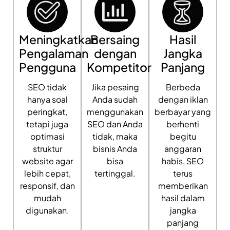
Meningkatkan
Bersaing
Hasil
Pengalaman
dengan
Jangka
Pengguna
Kompetitor
Panjang
SEO tidak
Jika pesaing
Berbeda
hanya soal
Anda sudah
dengan iklan
peringkat,
menggunakan
berbayar yang
tetapi juga
SEO dan Anda
berhenti
optimasi
tidak, maka
begitu
struktur
bisnis Anda
anggaran
website agar
bisa
habis, SEO
lebih cepat,
tertinggal.
terus
responsif, dan
memberikan
mudah
hasil dalam
digunakan.
jangka
panjang