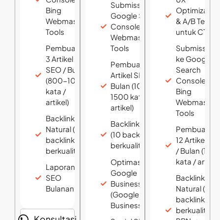
Submission ke
Bing
Optimizatio
Google Search
Webmaster
& A/B Testin
Console & Bing
Tools
untuk CTR
Webmaster
Pembuatan
Tools
Submission
3 Artikel
ke Google
Pembuatan 6
SEO / Bulan
Search
Artikel SEO /
(800-1000
Console &
Bulan (1000-
kata /
Bing
1500 kata /
artikel)
Webmaster
artikel)
Tools
Backlink
Backlink Natural
Natural (5
Pembuatan
(10 backlink
backlink
12 Artikel SE
berkualitas)
berkualitas)
/ Bulan (150
kata / artikel
Optimasi
Laporan
Google
SEO
Backlink
Business Profile
Bulanan
Natural (20+
(Google My
backlink
Business)
berkualitas -
Konsultasi