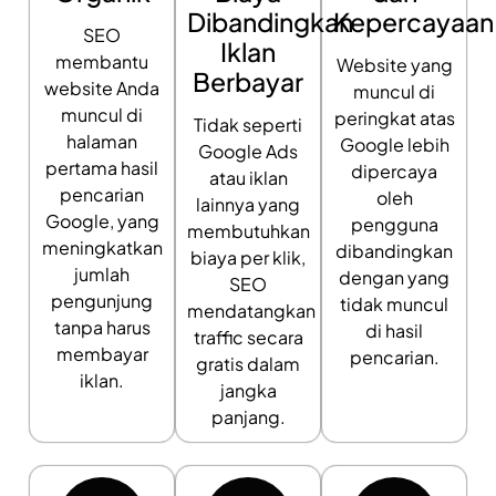
Dibandingkan
Kepercayaan
SEO
Iklan
membantu
Website yang
Berbayar
website Anda
muncul di
muncul di
peringkat atas
Tidak seperti
halaman
Google lebih
Google Ads
pertama hasil
dipercaya
atau iklan
pencarian
oleh
lainnya yang
Google, yang
pengguna
membutuhkan
meningkatkan
dibandingkan
biaya per klik,
jumlah
dengan yang
SEO
pengunjung
tidak muncul
mendatangkan
tanpa harus
di hasil
traffic secara
membayar
pencarian.
gratis dalam
iklan.
jangka
panjang.