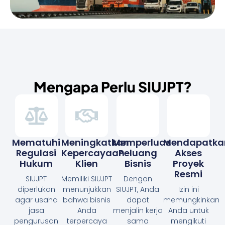
Mengapa Perlu SIUJPT?
Mematuhi
Meningkatkan
Memperluas
Mendapatka
Regulasi
Kepercayaan
Peluang
Akses
Hukum
Klien
Bisnis
Proyek
Resmi
SIUJPT
Memiliki SIUJPT
Dengan
diperlukan
menunjukkan
SIUJPT, Anda
Izin ini
agar usaha
bahwa bisnis
dapat
memungkinkan
jasa
Anda
menjalin kerja
Anda untuk
pengurusan
terpercaya
sama
mengikuti