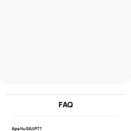
Bangun bisnismu
bersama
FAQ
FOUNDERS?
Hubungi Kami
Apa Itu SIUJPT?