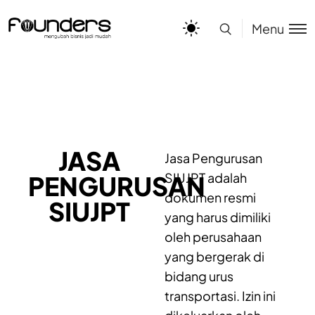
Menu
JASA
Jasa Pengurusan
SIUJPT adalah
PENGURUSAN
dokumen resmi
SIUJPT
yang harus dimiliki
oleh perusahaan
yang bergerak di
bidang urus
transportasi. Izin ini