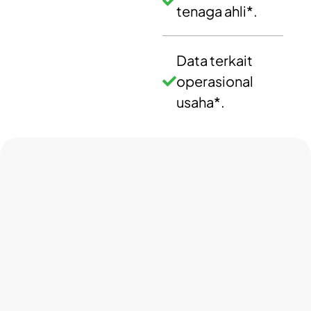
tenaga ahli*.
Data terkait
operasional
usaha*.