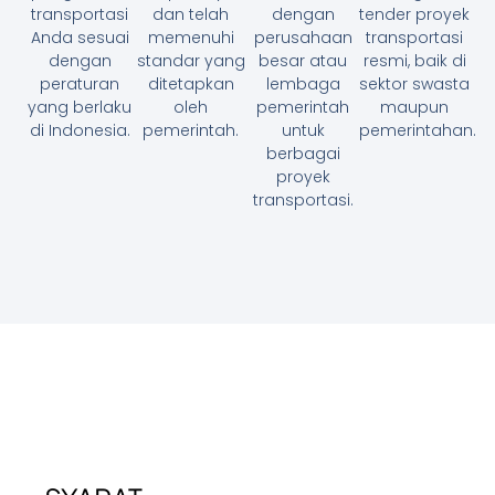
transportasi
dan telah
dengan
tender proyek
Anda sesuai
memenuhi
perusahaan
transportasi
dengan
standar yang
besar atau
resmi, baik di
peraturan
ditetapkan
lembaga
sektor swasta
yang berlaku
oleh
pemerintah
maupun
di Indonesia.
pemerintah.
untuk
pemerintahan.
berbagai
proyek
transportasi.