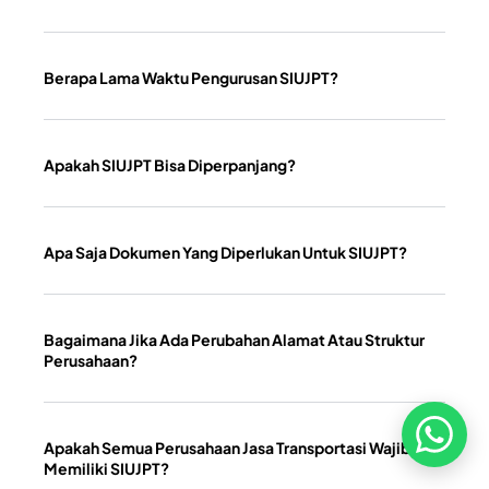
Layanan Pelanggan
Jelajahi Founders
Berapa Lama Waktu Pengurusan SIUJPT?
Kontak Kami
Tentang Kami
Blog
Karir
Apakah SIUJPT Bisa Diperpanjang?
Kebijakan Privasi
Kebijakan Pengembalian &
Refund
Apa Saja Dokumen Yang Diperlukan Untuk SIUJPT?
Kebijakan Kupon Pintar
Syarat dan Ketentuan
Pembayaran
Bagaimana Jika Ada Perubahan Alamat Atau Struktur
Perusahaan?
Apakah Semua Perusahaan Jasa Transportasi Wajib
Memiliki SIUJPT?