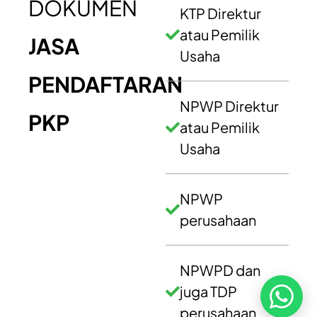
DOKUMEN
KTP Direktur
atau Pemilik
JASA
Usaha
Layanan Pelanggan
Jelajahi Founders
Kontak Kami
Tentang Kami
PENDAFTARAN
Blog
NPWP Direktur
Karir
PKP
atau Pemilik
Kebijakan Privasi
Usaha
Kebijakan Pengembalian &
Refund
Kebijakan Kupon Pintar
NPWP
Syarat dan Ketentuan
perusahaan
Pembayaran
NPWPD dan
juga TDP
perusahaan