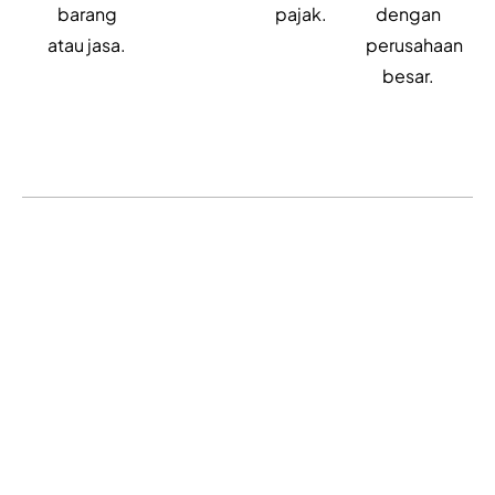
barang
pajak.
dengan
atau jasa.
perusahaan
besar.
Bangun bisnismu
bersama
FOUNDERS?
Hubungi Kami