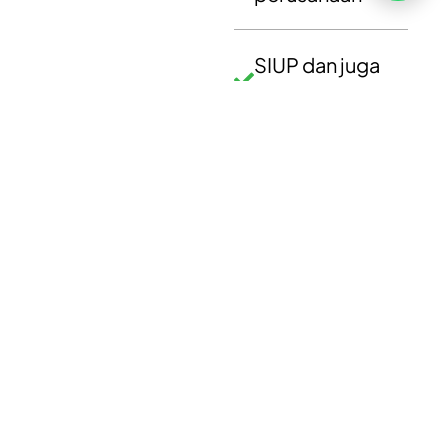
Copyright ©2026 PT Founder Media Partner - Founders, All
Rights Reserved.
SIUP dan juga
SITU perusahaan
Akta perusahaan