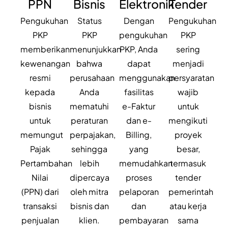
PPN
Bisnis
Elektronik
Tender
Pengukuhan
Status
Dengan
Pengukuhan
PKP
PKP
pengukuhan
PKP
memberikan
menunjukkan
PKP, Anda
sering
kewenangan
bahwa
dapat
menjadi
resmi
perusahaan
menggunakan
persyaratan
kepada
Anda
fasilitas
wajib
bisnis
mematuhi
e-Faktur
untuk
untuk
peraturan
dan e-
mengikuti
memungut
perpajakan,
Billing,
proyek
Pajak
sehingga
yang
besar,
Pertambahan
lebih
memudahkan
termasuk
Nilai
dipercaya
proses
tender
(PPN) dari
oleh mitra
pelaporan
pemerintah
transaksi
bisnis dan
dan
atau kerja
penjualan
klien.
pembayaran
sama