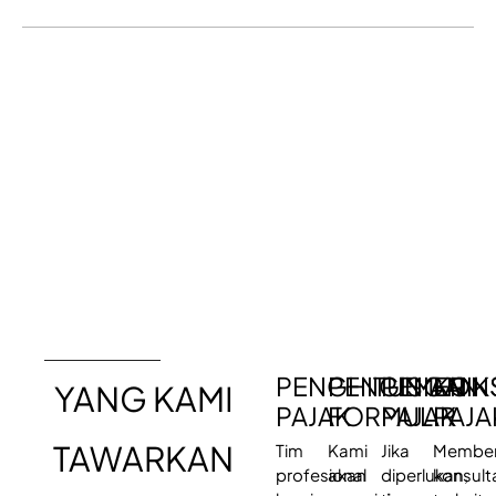
PENGHITUNGAN
PENGISIAN
PEMERIK
KONS
YANG KAMI
PAJAK
FORMULIR
PAJAK
PAJA
TAWARKAN
Tim
Kami
Jika
Member
profesional
akan
diperlukan,
konsult