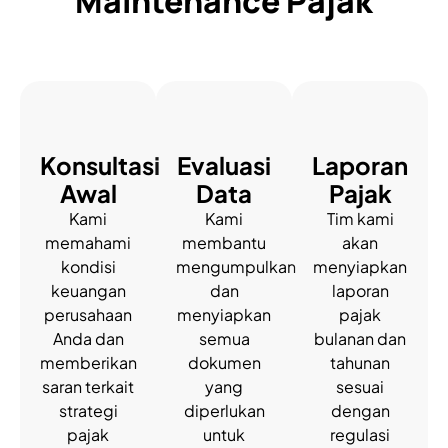
Maintenance Pajak
Konsultasi
Evaluasi
Laporan
Awal
Data
Pajak
Kami
Kami
Tim kami
memahami
membantu
akan
kondisi
mengumpulkan
menyiapkan
keuangan
dan
laporan
perusahaan
menyiapkan
pajak
Anda dan
semua
bulanan dan
memberikan
dokumen
tahunan
saran terkait
yang
sesuai
strategi
diperlukan
dengan
pajak
untuk
regulasi