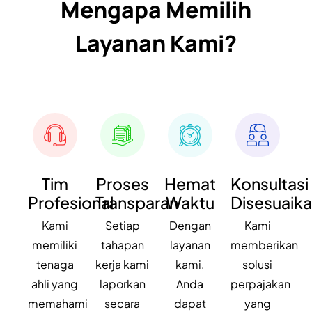
Mengapa Memilih
Layanan Kami?
Bangun bisnismu
bersama
FOUNDERS?
Hubungi Kami
Tim
Proses
Hemat
Konsultasi
Profesional
Transparan
Waktu
Disesuaik
Kami
Setiap
Dengan
Kami
memiliki
tahapan
layanan
memberikan
Layanan Pelanggan
Jelajahi Founders
tenaga
kerja kami
kami,
solusi
Kontak Kami
Tentang Kami
ahli yang
laporkan
Anda
perpajakan
Blog
memahami
secara
dapat
yang
Karir