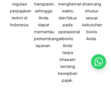
regulasi
transparan,
menghemat
dirancang
Kebijakan Privasi
Kebijakan Pengembalian &
perpajakan
sehingga
waktu
khusus
Refund
terkini di
Anda
dan fokus
sesuai
Kebijakan Kupon Pintar
Indonesia.
dapat
pada
kebutuhan
Syarat dan Ketentuan
memantau
operasional
bisnis
Pembayaran
perkembangan
bisnis
Anda.
layanan.
Anda
tanpa
khawatir
tentang
kewajiban
Copyright ©2026 PT Founder Media Partner - Founders, All
Rights Reserved.
pajak.