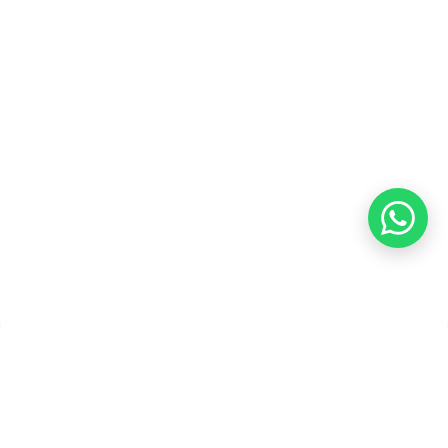
Kebijakan Pengembalian &
Refund
Kebijakan Kupon Pintar
Syarat dan Ketentuan
Pembayaran
Copyright ©2026 PT Founder Media Partner - Founders, All
Rights Reserved.