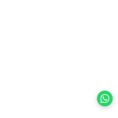
Layanan Pelanggan
Jelajahi Founders
Kontak Kami
Tentang Kami
Blog
Karir
Kebijakan Privasi
Kebijakan Pengembalian &
Refund
Kebijakan Kupon Pintar
Syarat dan Ketentuan
Pembayaran
Copyright ©2026 PT Founder Media Partner - Founders, All
Rights Reserved.