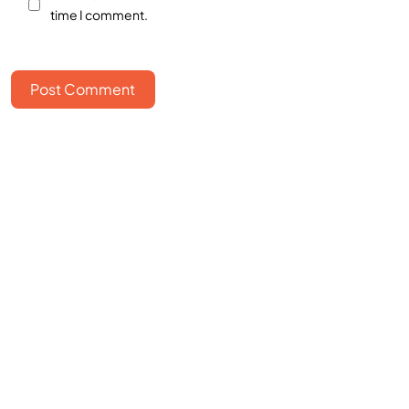
time I comment.
Post Comment
Bangun bisnismu
bersama
FOUNDERS?
Hubungi Kami