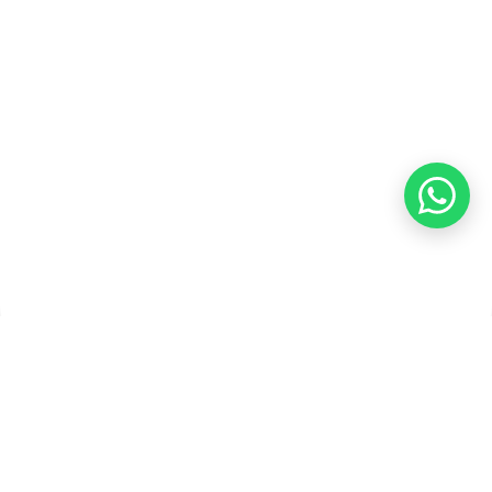
Kebijakan Kupon Pintar
Syarat dan Ketentuan
Pembayaran
Copyright ©2026 PT Founder Media Partner - Founders, All
Rights Reserved.